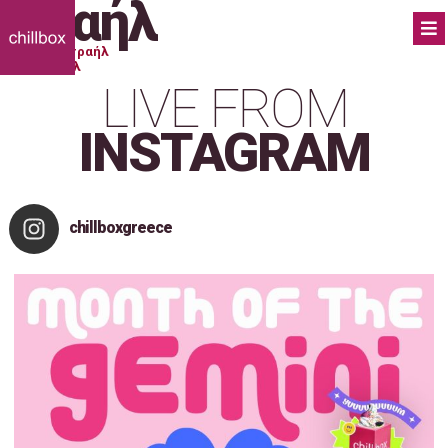
Ισραήλ
Πλοήγηση
Previous:
Ισραήλ
Next:
Ισραήλ
άρθρων
LIVE FROM
INSTAGRAM
chillboxgreece