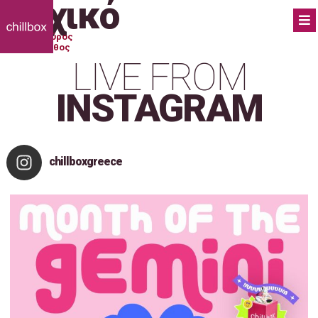
Ψυχικό
Πλοήγηση
Previous:
Σύρος
Next:
Ζάκυνθος
άρθρων
LIVE FROM
INSTAGRAM
chillboxgreece