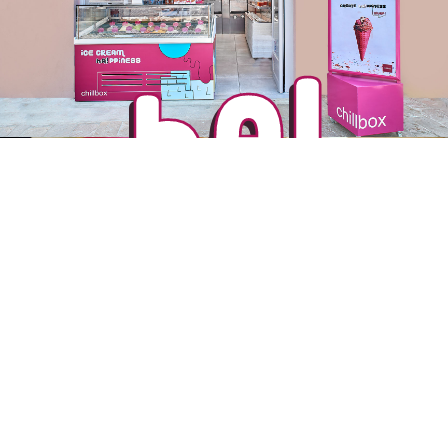
ha!
ΓΙΑΤΙ ΝΑ ΕΠΙΛΕΞΕΤΕ
την chillbox