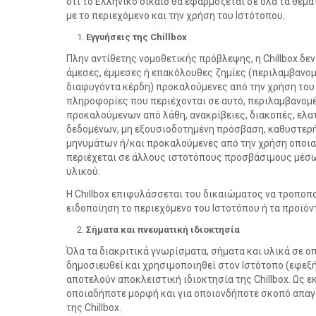
ότι το Ελληνικό δίκαιο θα εφαρμόζεται σε όλα τα θέμ
με το περιεχόμενο και την χρήση του Ιστότοπου.
Εγγυήσεις της Chillbox
Πλην αντίθετης νομοθετικής πρόβλεψης, η Chillbox δε
άμεσες, έμμεσες ή επακόλουθες ζημίες (περιλαμβανομ
διαφυγόντα κέρδη) προκαλούμενες από την χρήση του Ι
πληροφορίες που περιέχονται σε αυτό, περιλαμβανομέ
προκαλούμενων από λάθη, ανακρίβειες, διακοπές, ελα
δεδομένων, μη εξουσιοδοτημένη πρόσβαση, καθυστερ
μηνυμάτων ή/και προκαλούμενες από την χρήση οποι
περιέχεται σε άλλους ιστοτόπους προσβάσιμους μέσω
υλικού.
Η Chillbox επιφυλάσσεται του δικαιώματος να τροποπ
ειδοποίηση το περιεχόμενο του Ιστοτόπου ή τα προϊόν
Σήματα και πνευματική ιδιοκτησία
Όλα τα διακριτικά γνωρίσματα, σήματα και υλικά σε 
δημοσιευθεί και χρησιμοποιηθεί στον Ιστότοπο (εφεξ
αποτελούν αποκλειστική ιδιοκτησία της Chillbox. Ως ε
οποιαδήποτε μορφή και για οποιονδήποτε σκοπό απαγ
της Chillbox.