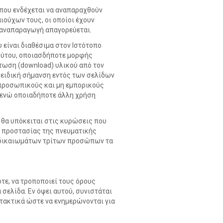
που ενδέχεται να αναπαραχθούν
ιούχων τους, οι οποίοι έχουν
ε αναπαραγωγή απαγορεύεται.
 είναι διαθέσιμα στον Ιστότοπο
τούτου, οποιασδήποτε μορφής
ωση (download) υλικού από τον
ε ειδική σήμανση εντός των σελίδων
α προσωπικούς και μη εμπορικούς
 ενώ οποιαδήποτε άλλη χρήση
α υπόκειται στις κυρώσεις που
ς προστασίας της πνευματικής
ν δικαιωμάτων τρίτων προσώπων τα
τε, να τροποποιεί τους όρους
σελίδα. Εν όψει αυτού, συνιστάται
τακτικά ώστε να ενημερώνονται για