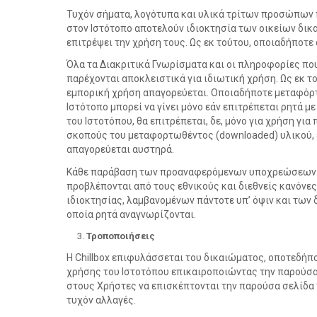
Τυχόν σήματα, λογότυπα και υλικά τρίτων προσώπων 
στον Ιστότοπο αποτελούν ιδιοκτησία των οικείων δικα
επιτρέψει την χρήση τους. Ως εκ τούτου, οποιαδήποτ
Όλα τα Διακριτικά Γνωρίσματα και οι πληροφορίες που
παρέχονται αποκλειστικά για ιδιωτική χρήση. Ως εκ 
εμπορική χρήση απαγορεύεται. Οποιαδήποτε μεταφόρτ
Ιστότοπο μπορεί να γίνει μόνο εάν επιτρέπεται ρητά μ
του Ιστοτόπου, θα επιτρέπεται, δε, μόνο για χρήση γι
σκοπούς του μεταφορτωθέντος (downloaded) υλικού,
απαγορεύεται αυστηρά.
Κάθε παράβαση των προαναφερόμενων υποχρεώσεων θ
προβλέπονται από τους εθνικούς και διεθνείς κανόνε
ιδιοκτησίας, λαμβανομένων πάντοτε υπ’ όψιν και τω
οποία ρητά αναγνωρίζονται.
Τροποποιήσεις
Η Chillbox επιφυλάσσεται του δικαιώματος, οποτεδήπο
χρήσης του Ιστοτόπου επικαιροποιώντας την παρούσα 
στους Χρήστες να επισκέπτονται την παρούσα σελίδα 
τυχόν αλλαγές.