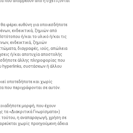
ατα που απορρέουν από ή σχετίζονται
ν θα φέρει ευθύνη για οποιεσδήποτε
ένων, ενδεικτικά, ζημιών από
στότοπου ή/και το υλικό ή/και τις
νων, ενδεικτικά, ζημιών
ττώματα, διαγραφές, ιούς, απώλεια
ήσεις ή/και αποτυχία αποστολής
ασδήποτε άλλης πληροφορίας που
 hyperlinks, συστάσεων ή άλλου
οιεί οποτεδήποτε και χωρίς
τα που περιγράφονται σε αυτόν.
οποιαδήποτε μορφή, που έχουν
ής τα «Διακριτικά Γνωρίσματα»)
κ τούτου, η αναπαραγωγή, χρήση σε
ορεύεται χωρίς προηγούμενη άδεια